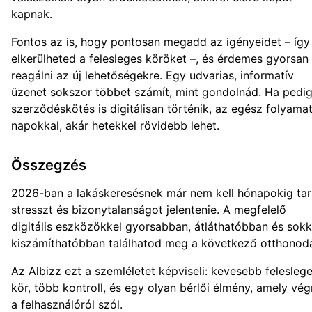
kapnak.
Fontos az is, hogy pontosan megadd az igényeidet – így
elkerülheted a felesleges köröket –, és érdemes gyorsan
reagálni az új lehetőségekre. Egy udvarias, informatív
üzenet sokszor többet számít, mint gondolnád. Ha pedig
szerződéskötés is digitálisan történik, az egész folyama
napokkal, akár hetekkel rövidebb lehet.
Összegzés
2026-ban a lakáskeresésnek már nem kell hónapokig tar
stresszt és bizonytalanságot jelentenie. A megfelelő
digitális eszközökkel gyorsabban, átláthatóbban és sokk
kiszámíthatóbban találhatod meg a következő otthonoda
Az Albizz ezt a szemléletet képviseli: kevesebb felesleg
kör, több kontroll, és egy olyan bérlői élmény, amely vég
a felhasználóról szól.