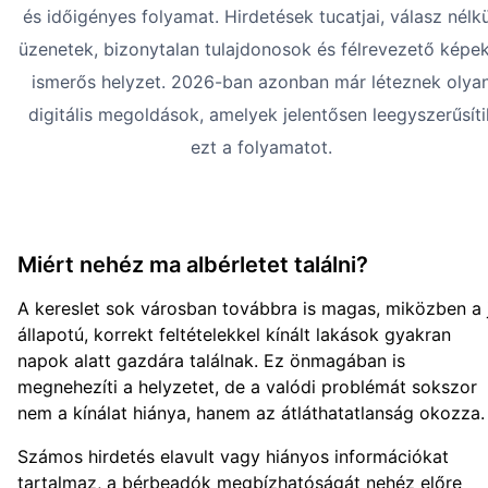
és időigényes folyamat. Hirdetések tucatjai, válasz nélkü
üzenetek, bizonytalan tulajdonosok és félrevezető képek
ismerős helyzet. 2026-ban azonban már léteznek olya
digitális megoldások, amelyek jelentősen leegyszerűsíti
ezt a folyamatot.
Miért nehéz ma albérletet találni?
A kereslet sok városban továbbra is magas, miközben a 
állapotú, korrekt feltételekkel kínált lakások gyakran
napok alatt gazdára találnak. Ez önmagában is
megnehezíti a helyzetet, de a valódi problémát sokszor
nem a kínálat hiánya, hanem az átláthatatlanság okozza.
Számos hirdetés elavult vagy hiányos információkat
tartalmaz, a bérbeadók megbízhatóságát nehéz előre