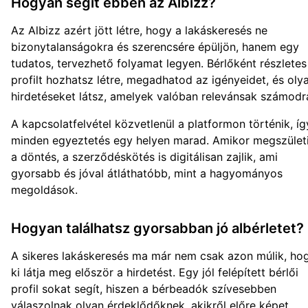
Hogyan segít ebben az Albizz?
Az Albizz azért jött létre, hogy a lakáskeresés ne
bizonytalanságokra és szerencsére épüljön, hanem egy
tudatos, tervezhető folyamat legyen. Bérlőként részletes
profilt hozhatsz létre, megadhatod az igényeidet, és oly
hirdetéseket látsz, amelyek valóban relevánsak számodr
A kapcsolatfelvétel közvetlenül a platformon történik, íg
minden egyeztetés egy helyen marad. Amikor megszület
a döntés, a szerződéskötés is digitálisan zajlik, ami
gyorsabb és jóval átláthatóbb, mint a hagyományos
megoldások.
Hogyan találhatsz gyorsabban jó albérletet?
A sikeres lakáskeresés ma már nem csak azon múlik, ho
ki látja meg először a hirdetést. Egy jól felépített bérlői
profil sokat segít, hiszen a bérbeadók szívesebben
válaszolnak olyan érdeklődőknek, akikről előre képet