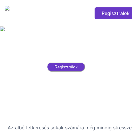
Regisztrálok
Lakáskeresés 2026-ban: hogyan
találj gyorsabban megbízható
albérletet?
Regisztrálok
Az albérletkeresés sokak számára még mindig stressze