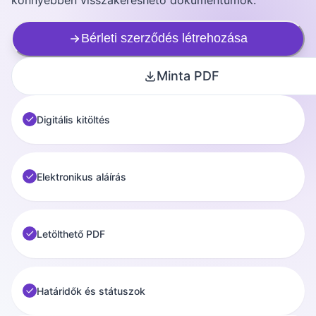
Bérleti szerződés létrehozása
Minta PDF
Digitális kitöltés
Elektronikus aláírás
Letölthető PDF
Határidők és státuszok