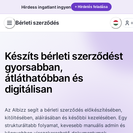
Hirdess ingatlant ingyen
+ Hirdetés feladása
Bérleti szerződés
Készíts bérleti szerződést
gyorsabban,
átláthatóbban és
digitálisan
Az Albizz segít a bérleti szerződés előkészítésében,
kitöltésében, aláírásában és későbbi kezelésében. Egy
strukturáltabb folyamat, kevesebb manuális admin és
könnyebben visszakereshető dokumentumok.